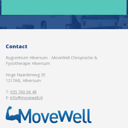
Contact
Rugcentrum Hilversum - MoveWell Chiropractie &
Fysiotherapie Hilversum
Hoge Naarderweg 3E
1217AB
,
Hilversum
T:
035 760 06 48
E:
info@movewell.nl