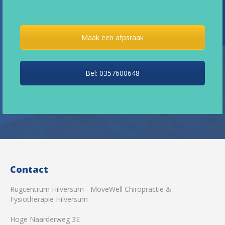
Maak een afpsraak
Bel: 0357600648
Contact
Rugcentrum Hilversum - MoveWell Chiropractie &
Fysiotherapie Hilversum
Hoge Naarderweg 3E