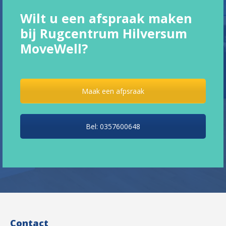
Wilt u een afspraak maken
bij Rugcentrum Hilversum
MoveWell?
Maak een afpsraak
Bel: 0357600648
Contact