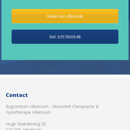
Maak een afpsraak
Bel: 0357600648
Contact
Rugcentrum Hilversum - MoveWell Chiropractie &
Fysiotherapie Hilversum
Hoge Naarderweg 3E
1217AB
,
Hilversum