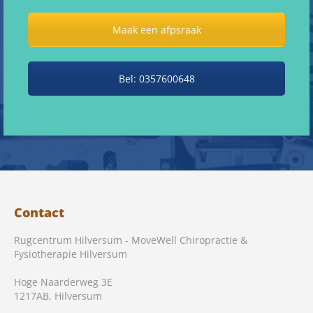
Maak een afpsraak
Bel: 0357600648
Contact
Rugcentrum Hilversum - MoveWell Chiropractie &
Fysiotherapie Hilversum
Hoge Naarderweg 3E
1217AB
,
Hilversum