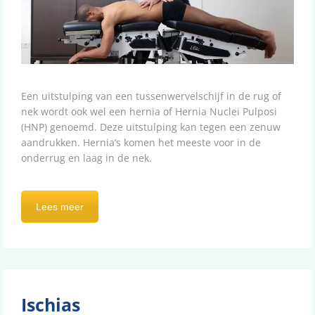
Een uitstulping van een tussenwervelschijf in de rug of
nek wordt ook wel een hernia of Hernia Nuclei Pulposi
(HNP) genoemd. Deze uitstulping kan tegen een zenuw
aandrukken. Hernia’s komen het meeste voor in de
onderrug en laag in de nek.
Lees meer
Ischias