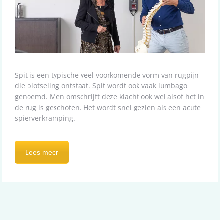
Spit is een typische veel voorkomende vorm van rugpijn
die plotseling ontstaat. Spit wordt ook vaak lumbago
genoemd. Men omschrijft deze klacht ook wel alsof het in
de rug is geschoten. Het wordt snel gezien als een acute
spierverkramping.
Lees meer