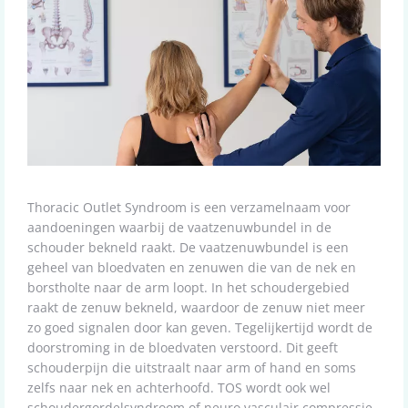
Thoracic Outlet Syndroom is een verzamelnaam voor
aandoeningen waarbij de vaatzenuwbundel in de
schouder bekneld raakt. De vaatzenuwbundel is een
geheel van bloedvaten en zenuwen die van de nek en
borstholte naar de arm loopt. In het schoudergebied
raakt de zenuw bekneld, waardoor de zenuw niet meer
zo goed signalen door kan geven. Tegelijkertijd wordt de
doorstroming in de bloedvaten verstoord. Dit geeft
schouderpijn die uitstraalt naar arm of hand en soms
zelfs naar nek en achterhoofd. TOS wordt ook wel
schoudergordelsyndroom of neuro vasculair compressie