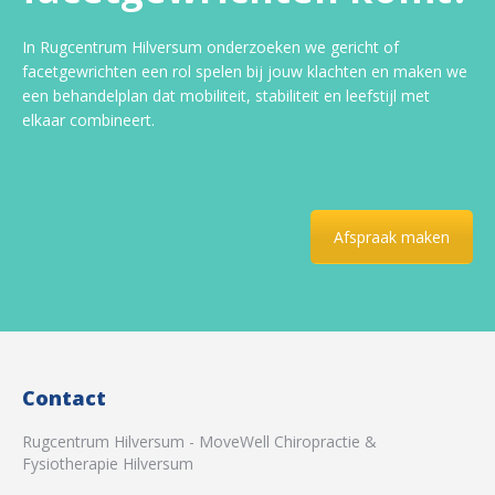
In Rugcentrum Hilversum onderzoeken we gericht of
facetgewrichten een rol spelen bij jouw klachten en maken we
een behandelplan dat mobiliteit, stabiliteit en leefstijl met
elkaar combineert.
Afspraak maken
Contact
Rugcentrum Hilversum - MoveWell Chiropractie &
Fysiotherapie Hilversum