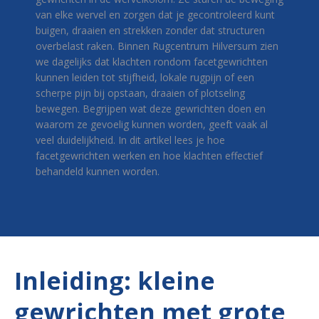
van elke wervel en zorgen dat je gecontroleerd kunt
buigen, draaien en strekken zonder dat structuren
overbelast raken. Binnen Rugcentrum Hilversum zien
we dagelijks dat klachten rondom facetgewrichten
kunnen leiden tot stijfheid, lokale rugpijn of een
scherpe pijn bij opstaan, draaien of plotseling
bewegen. Begrijpen wat deze gewrichten doen en
waarom ze gevoelig kunnen worden, geeft vaak al
veel duidelijkheid. In dit artikel lees je hoe
facetgewrichten werken en hoe klachten effectief
behandeld kunnen worden.
Inleiding: kleine
gewrichten met grote