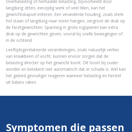
Overbelasting of herhaalde belasting, bijvoorbeeld door
langdurig zitten, eenzijdig werk of veel tillen, kan het
gewrichtskapsel irriteren. Een veranderde houding, zoals sterk
hol staan of langdurig naar voren hangen, vergroot de druk op
de facetgewrichten. Spanning in grote rugspieren kan extra
druk op de gewrichten geven, vooral bij snelle bewegingen of
in de ochtend.
Leeftijdsgerelateerde veranderingen, zoals natuurlijk verlies
van kraakbeen of vocht, kunnen ervoor zorgen dat de
belasting directer op het gewricht komt. Dit hoort bij ouder
worden en betekent niet automatisch dat er schade is. Wel kan
het gebied gevoeliger reageren wanneer belasting en herstel
uit balans raken.
Symptomen die passen