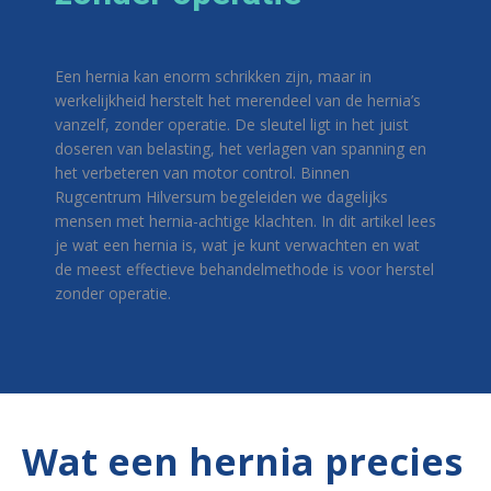
Een hernia kan enorm schrikken zijn, maar in
werkelijkheid herstelt het merendeel van de hernia’s
vanzelf, zonder operatie. De sleutel ligt in het juist
doseren van belasting, het verlagen van spanning en
het verbeteren van motor control. Binnen
Rugcentrum Hilversum begeleiden we dagelijks
mensen met hernia-achtige klachten. In dit artikel lees
je wat een hernia is, wat je kunt verwachten en wat
de meest effectieve behandelmethode is voor herstel
zonder operatie.
Wat een hernia precies