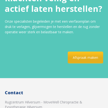
actief laten herstellen?
Onze specialisten begeleiden je met een vierfasenplan om
druk te verlagen, glijvermogen te herstellen en de rug zonder
operatie weer sterk en belastbaar te maken.
Afspraak maken
Contact
Rugcentrum Hilversum - MoveWell Chiropractie &
Fysiotherapie Hilversum