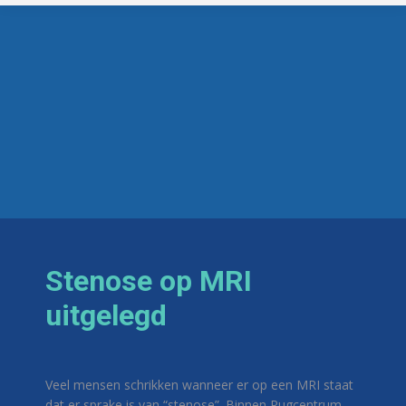
Stenose op MRI
uitgelegd
Veel mensen schrikken wanneer er op een MRI staat
dat er sprake is van “stenose”. Binnen Rugcentrum