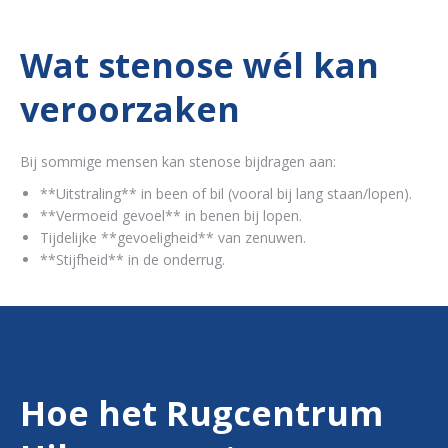
Wat stenose wél kan
veroorzaken
Bij sommige mensen kan stenose bijdragen aan:
**Uitstraling** in been of bil (vooral bij lang staan/lopen).
**Vermoeid gevoel** in benen bij lopen.
Tijdelijke **gevoeligheid** van zenuwen.
**Stijfheid** in de onderrug.
Hoe het Rugcentrum