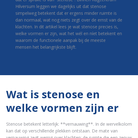
Hilversum leggen we dagelijks uit dat stenose
simpelweg betekent dat er ergens minder ruimte is
dan normaal, wat nog niets zegt over de ernst van de
klachten. In dit artikel lees je wat stenose precies is,
welke vormen er zijn, wat het wél en níet betekent en
waarom de functionele aanpak bij de meeste
mensen het belangrijkste blijft.
Wat is stenose en
welke vormen zijn er
Stenose betekent letterlijk: **vernauwing**. In de wervelkolom
kan dat op verschillende plekken ontstaan. De mate van
vernauwing zegt weinig over klachten; de ruimte die een zenuw