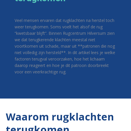
Veel mensen ervaren dat rugklachten na herstel toch
weer terugkomen. Soms voelt het alsof de rug
“kwetsbaar blijft”. Binnen Rugcentrum Hilversum zien
we dat terugkerende klachten meestal niet
voortkomen uit schade, maar uit **patronen die nog
niet volledig zijn hersteld**. In dit artikel lees je welke
factoren terugval veroorzaken, hoe het lichaam
daarop reageert en hoe je dit patroon doorbreekt
voor een veerkrachtige rug.
Waarom rugklachten
terugkomen