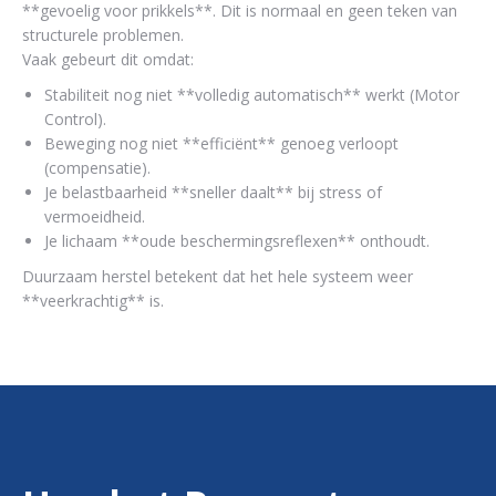
**gevoelig voor prikkels**. Dit is normaal en geen teken van
structurele problemen.
Vaak gebeurt dit omdat:
Stabiliteit nog niet **volledig automatisch** werkt (Motor
Control).
Beweging nog niet **efficiënt** genoeg verloopt
(compensatie).
Je belastbaarheid **sneller daalt** bij stress of
vermoeidheid.
Je lichaam **oude beschermingsreflexen** onthoudt.
Duurzaam herstel betekent dat het hele systeem weer
**veerkrachtig** is.