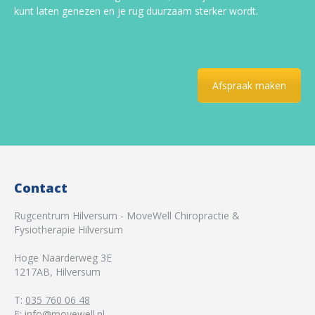
kunt laten genezen en je rug duurzaam sterker wordt.
Afspraak maken
Contact
Rugcentrum Hilversum - MoveWell Chiropractie &
Fysiotherapie Hilversum
Hoge Naarderweg 3E
1217AB
,
Hilversum
T:
035 760 06 48
E:
info@movewell.nl