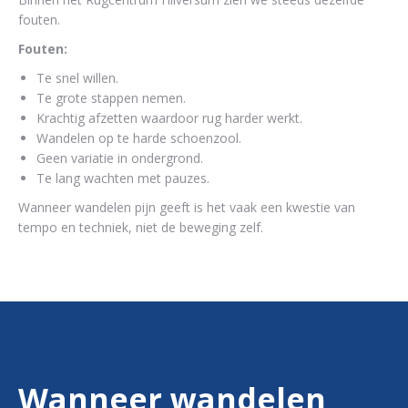
fouten.
Fouten:
Te snel willen.
Te grote stappen nemen.
Krachtig afzetten waardoor rug harder werkt.
Wandelen op te harde schoenzool.
Geen variatie in ondergrond.
Te lang wachten met pauzes.
Wanneer wandelen pijn geeft is het vaak een kwestie van
tempo en techniek, niet de beweging zelf.
Wanneer wandelen