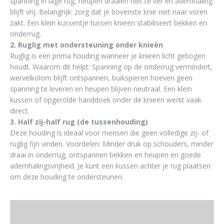
spanning in lage rug, heupen draaien niet te ver en ademhaling
blijft vrij. Belangrijk: zorg dat je bovenste knie niet naar voren
zakt. Een klein kussentje tussen knieën stabiliseert bekken en
onderrug.
2. Ruglig met ondersteuning onder knieën
Ruglig is een prima houding wanneer je knieën licht gebogen
houdt. Waarom dit helpt: Spanning op de onderrug vermindert,
wervelkolom blijft ontspannen, buikspieren hoeven geen
spanning te leveren en heupen blijven neutraal. Een klein
kussen of opgerolde handdoek onder de knieën werkt vaak
direct.
3. Half zij-half rug (de tussenhouding)
Deze houding is ideaal voor mensen die geen volledige zij- of
ruglig fijn vinden. Voordelen: Minder druk op schouders, minder
draai in onderrug, ontspannen bekken en heupen en goede
ademhalingsvrijheid. Je kunt een kussen achter je rug plaatsen
om deze houding te ondersteunen.