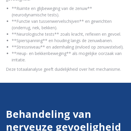
**Ruimte en glijbeweging van de zenuw**
(neurodynamische tests).
**Functie van tussenwervelschijven** en gewrichten
(onderrug, nek, bekken).
**Neurologische tests** zoals kracht, reflexen en gevoel.
**Spierspanning** en houding langs de zenuwbanen.
**Stressniveau** en ademhaling (invloed op zenuwstelsel).
**Heup- en bekkenbeweging** als mogelijke oorzaak van
irritatie.
Deze totaalanalyse geeft duidelijkheid over het mechanisme.
Behandeling van
nerveuze gevoeligheid