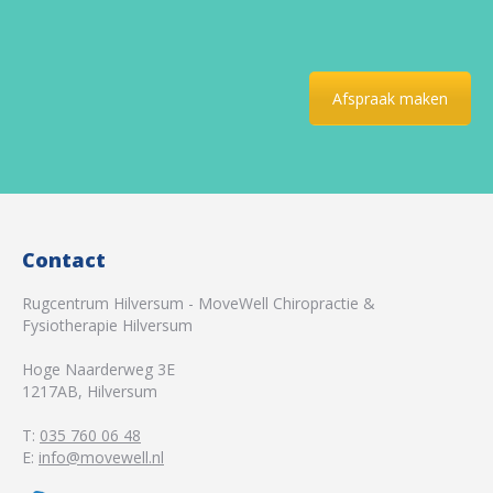
Afspraak maken
Contact
Rugcentrum Hilversum - MoveWell Chiropractie &
Fysiotherapie Hilversum
Hoge Naarderweg 3E
1217AB
,
Hilversum
T:
035 760 06 48
E:
info@movewell.nl