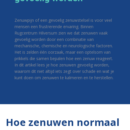
Zenuwpijn of een gevoelig zenuwstelsel is voor veel
mensen een frustrerende ervaring. Binnen
Rugcentrum Hilversum zien we dat zenuwen vaak
gevoelig worden door een combinatie van
mechanische, chemische en neurologische factoren.
Het is zelden één oorzaak, maar een optelsom van
prikkels die samen bepalen hoe een zenuw reageert.
In dit artikel lees je hoe zenuwen gevoelig worden,
waarom dit niet altijd iets zegt over schade en wat je
kunt doen om zenuwen te kalmeren en te herstellen.
Hoe zenuwen normaal