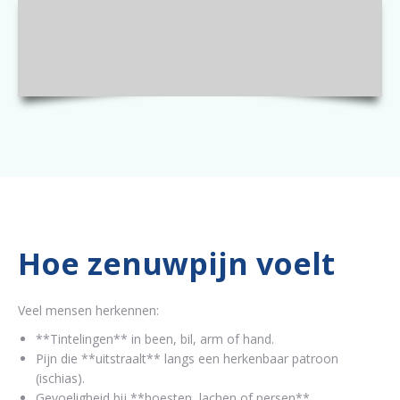
Hoe zenuwpijn voelt
Veel mensen herkennen:
**Tintelingen** in been, bil, arm of hand.
Pijn die **uitstraalt** langs een herkenbaar patroon
(ischias).
Gevoeligheid bij **hoesten, lachen of persen**.