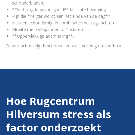
schouderbladen.
**Verhoogde gevoeligheid** bij lichte beweging.
Pijn die **erger wordt aan het einde van de dag**.
Nek- en schouderpijn in combinatie met rugklachten.
Moeite met ontspannen of “loslaten”.
**Oppervlakkige ademhaling**.
Deze klachten zijn functioneel en vaak volledig omkeerbaar.
Hoe Rugcentrum
Hilversum stress als
factor onderzoekt