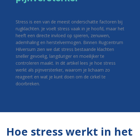
Stress is een van de meest onderschatte factoren bij
rugklachten. Je voelt stress vaak in je hoofd, maar het
heeft een directe invloed op spieren, zenuwen,
ademhaling en herstelvermogen. Binnen Rugcentrum
Hilversum zien we dat stress bestaande klachten
sneller gevoelig, langduriger en moeilijker te
controleren maakt. In dit artikel lees je hoe stress
werkt als pijnversterker, waarom je lichaam zo
reageert en wat je kunt doen om de cirkel te
doorbreken.
Hoe stress werkt in het