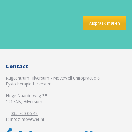
Afspraak maken
Contact
Rugcentrum Hilversum - MoveWell Chiropractie &
Fysiotherapie Hilversum
Hoge Naarderweg 3E
1217AB
,
Hilversum
T:
035 760 06 48
E:
info@movewell.nl