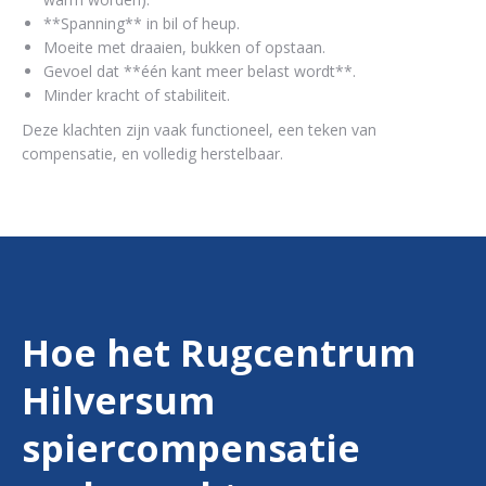
**Spanning** in bil of heup.
Moeite met draaien, bukken of opstaan.
Gevoel dat **één kant meer belast wordt**.
Minder kracht of stabiliteit.
Deze klachten zijn vaak functioneel, een teken van
compensatie, en volledig herstelbaar.
Hoe het Rugcentrum
Hilversum
spiercompensatie