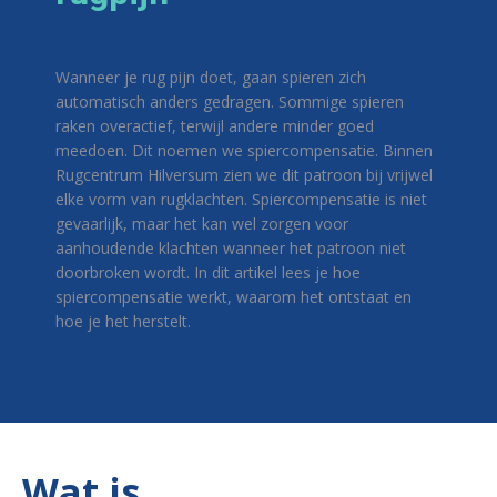
Wanneer je rug pijn doet, gaan spieren zich
automatisch anders gedragen. Sommige spieren
raken overactief, terwijl andere minder goed
meedoen. Dit noemen we spiercompensatie. Binnen
Rugcentrum Hilversum zien we dit patroon bij vrijwel
elke vorm van rugklachten. Spiercompensatie is niet
gevaarlijk, maar het kan wel zorgen voor
aanhoudende klachten wanneer het patroon niet
doorbroken wordt. In dit artikel lees je hoe
spiercompensatie werkt, waarom het ontstaat en
hoe je het herstelt.
Wat is