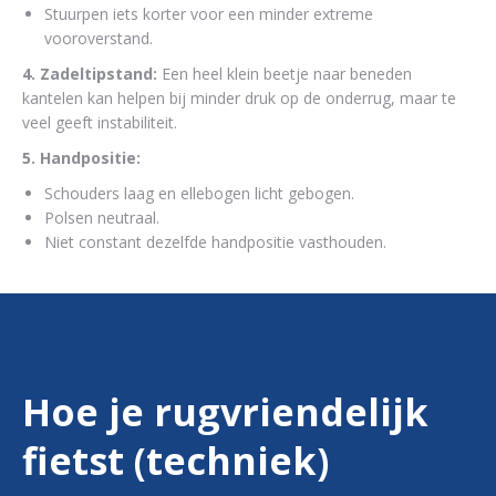
Stuurpen iets korter voor een minder extreme
vooroverstand.
4. Zadeltipstand:
Een heel klein beetje naar beneden
kantelen kan helpen bij minder druk op de onderrug, maar te
veel geeft instabiliteit.
5. Handpositie:
Schouders laag en ellebogen licht gebogen.
Polsen neutraal.
Niet constant dezelfde handpositie vasthouden.
Hoe je rugvriendelijk
fietst (techniek)