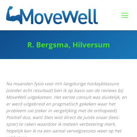
R. Bergsma, Hilversum
Na maanden fysio voor m’n langdurige hockeyblessure
(zonder echt resultaat) ben ik op basis van de reviews bij
MoveWell uitgekomen. Het eerste consult was duidelijk, en
er werd uitgebreid en pragmatisch gekeken waar het
probleem zat (zeker in vergelijking met de orthopeed).
Positief dus, want Sten wist direct de juiste snaar (lees:
spier) te raken waardoor ik meteen verbetering merk.
Hopelijk kan ik na een aantal vervolgsessies weer op het