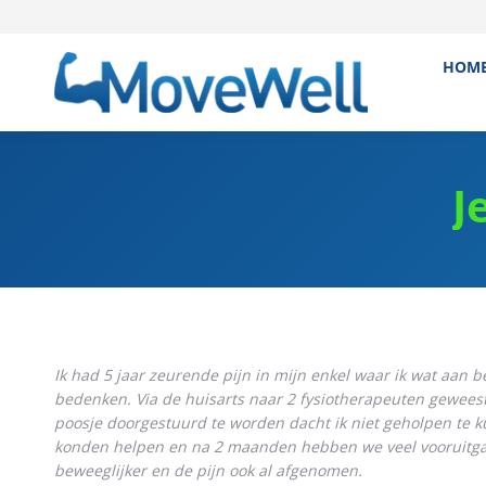
HOM
J
Ik had 5 jaar zeurende pijn in mijn enkel waar ik wat aan be
bedenken. Via de huisarts naar 2 fysiotherapeuten gewees
poosje doorgestuurd te worden dacht ik niet geholpen te k
konden helpen en na 2 maanden hebben we veel vooruitgang 
beweeglijker en de pijn ook al afgenomen.