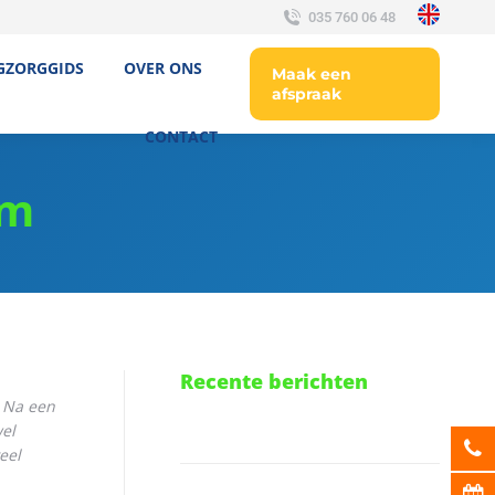
035 760 06 48
GZORGGIDS
OVER ONS
Maak een
afspraak
CONTACT
um
Recente berichten
. Na een
wel
eel