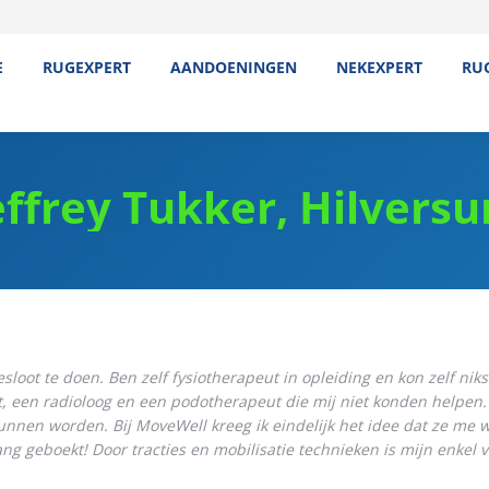
E
RUGEXPERT
AANDOENINGEN
NEKEXPERT
RU
effrey Tukker, Hilvers
sloot te doen. Ben zelf fysiotherapeut in opleiding en kon zelf niks
t, een radioloog en een podotherapeut die mij niet konden helpen
unnen worden. Bij MoveWell kreeg ik eindelijk het idee dat ze me 
geboekt! Door tracties en mobilisatie technieken is mijn enkel v