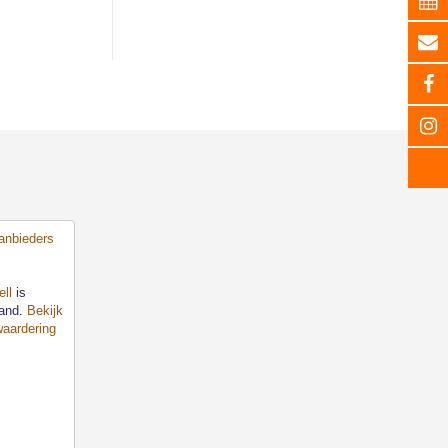
ll
is
land.
Bekijk
waardering