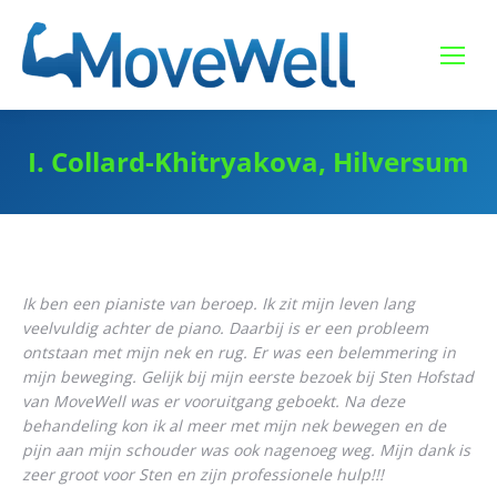
I. Collard-Khitryakova, Hilversum
Ik ben een pianiste van beroep. Ik zit mijn leven lang
veelvuldig achter de piano. Daarbij is er een probleem
ontstaan met mijn nek en rug. Er was een belemmering in
mijn beweging. Gelijk bij mijn eerste bezoek bij Sten Hofstad
van MoveWell was er vooruitgang geboekt. Na deze
behandeling kon ik al meer met mijn nek bewegen en de
pijn aan mijn schouder was ook nagenoeg weg. Mijn dank is
zeer groot voor Sten en zijn professionele hulp!!!