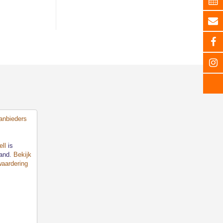
ll
is
land.
Bekijk
waardering