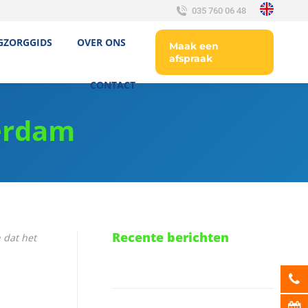
035 760 06 48
GZORGGIDS
OVER ONS
Maak een
afspraak
CONTACT
erdam
Recente berichten
 dat het