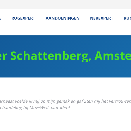
E
RUGEXPERT
AANDOENINGEN
NEKEXPERT
RU
er Schattenberg, Amst
arnaast voelde ik mij op mijn gemak en gaf Sten mij het vertrouwen
 behandeling bij MoveWell aanraden!