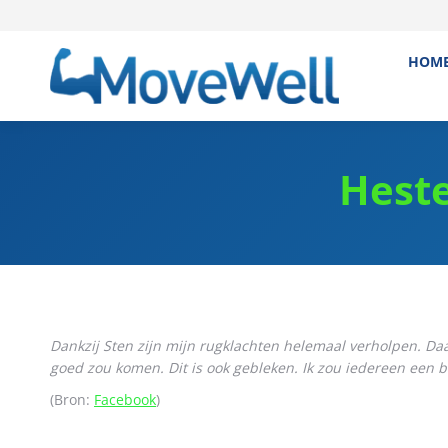
HOM
Hest
Dankzij Sten zijn mijn rugklachten helemaal verholpen. Da
goed zou komen. Dit is ook gebleken. Ik zou iedereen een
(Bron:
Facebook
)