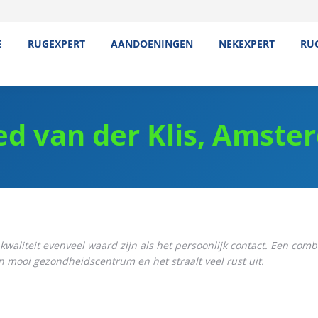
E
RUGEXPERT
AANDOENINGEN
NEKEXPERT
RU
ed van der Klis, Amst
waliteit evenveel waard zijn als het persoonlijk contact. Een comb
en mooi gezondheidscentrum en het straalt veel rust uit.