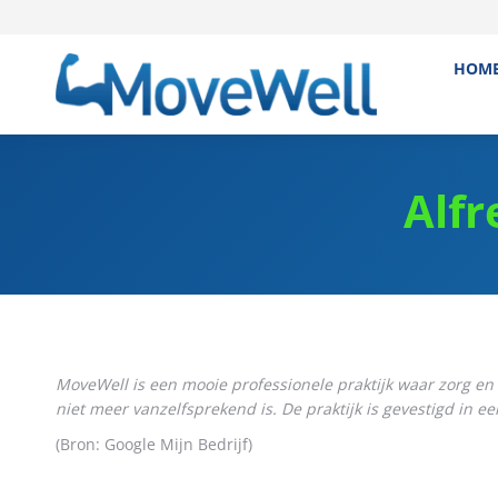
HOM
Alfr
MoveWell is een mooie professionele praktijk waar zorg en k
niet meer vanzelfsprekend is. De praktijk is gevestigd in e
(Bron: Google Mijn Bedrijf)