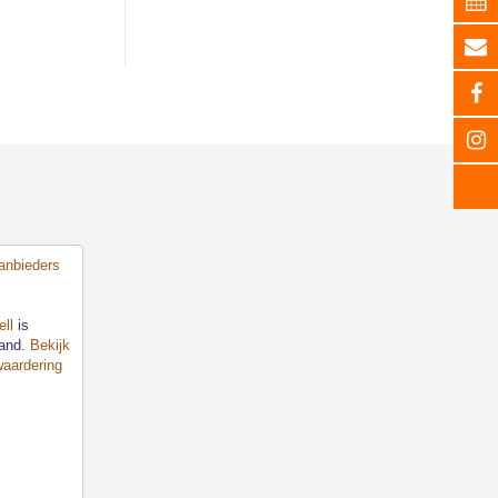
ll
is
land.
Bekijk
waardering