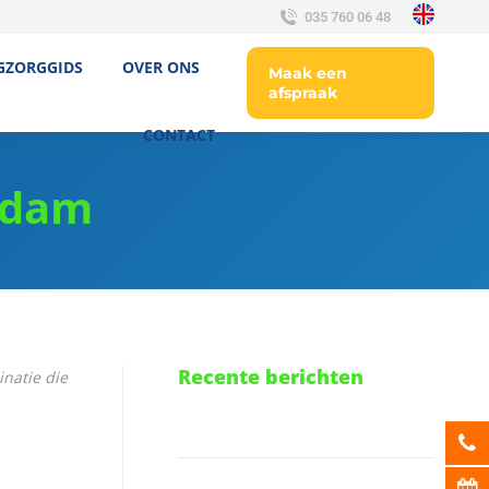
035 760 06 48
GZORGGIDS
OVER ONS
Maak een
afspraak
CONTACT
erdam
Recente berichten
inatie die